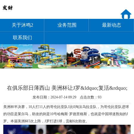
关于沐鸣2
业务范围
最新动态
联系我们
在俱乐部日薄西山 美洲杯让J罗&ldquo;复活&rdquo;
发布日期：2024-07-14 09:29 点击次数：93
美洲杯半决赛，10人打11人的哥伦比亚队1比0淘汰乌拉圭队，为哥伦比亚队进球
的功臣是莱尔马，助攻的则是10号哈梅斯·罗德里格斯，也就是中国球迷熟知的J
罗。本届美洲杯5次上阵，J罗打进1球，贡献6次助攻。